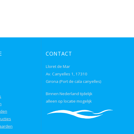
E
CONTACT
Lloret de Mar
Av. Canyelles 1, 17310
Girona (Port de cala canyelles)
Binnen Nederland tijdelijk
s
alleen op locatie mogelijk
n
eden
ucties
aarden