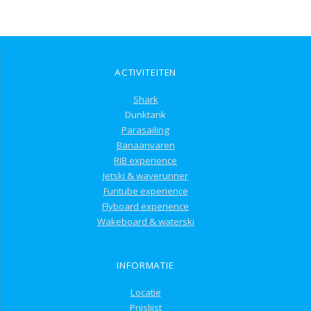
ACTIVITEITEN
Shark
Dunktank
Parasailing
Banaanvaren
RIB experience
Jetski & waverunner
Funtube experience
Flyboard experience
Wakeboard & waterski
INFORMATIE
Locatie
Prijslijst