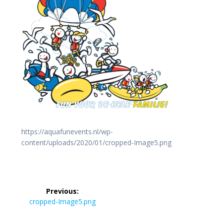
https://aquafunevents.nl/wp-
content/uploads/2020/01/cropped-Image5.png
Bericht
Previous:
navigatie
Previous
cropped-Image5.png
post: