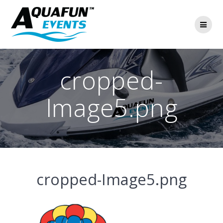
Ga
naar
de
inhoud
cropped-
Image5.png
cropped-Image5.png