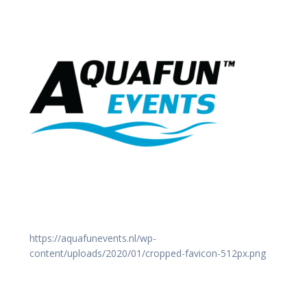
https://aquafunevents.nl/wp-
content/uploads/2020/01/cropped-favicon-512px.png