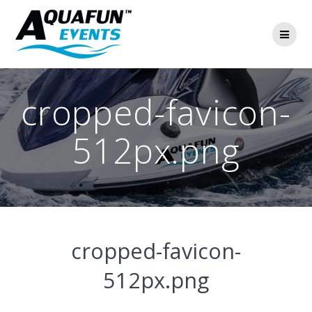
Ga
naar
de
inhoud
cropped-favicon-
512px.png
cropped-favicon-
512px.png