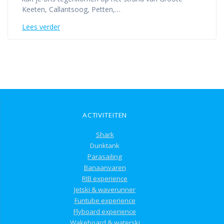
Keeten, Callantsoog, Petten,…
Lees verder
ACTIVITEITEN
Shark
Dunktank
Parasailing
Banaanvaren
RIB experience
Jetski & waverunner
Funtube experience
Flyboard experience
Wakeboard & waterski