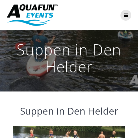
Ga
naar
de
inhoud
Suppen in Den
Helder
Suppen in Den Helder